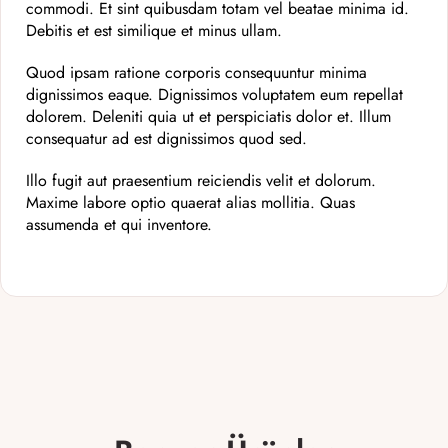
commodi. Et sint quibusdam totam vel beatae minima id.
Debitis et est similique et minus ullam.
Quod ipsam ratione corporis consequuntur minima
dignissimos eaque. Dignissimos voluptatem eum repellat
dolorem. Deleniti quia ut et perspiciatis dolor et. Illum
consequatur ad est dignissimos quod sed.
Illo fugit aut praesentium reiciendis velit et dolorum.
Maxime labore optio quaerat alias mollitia. Quas
assumenda et qui inventore.