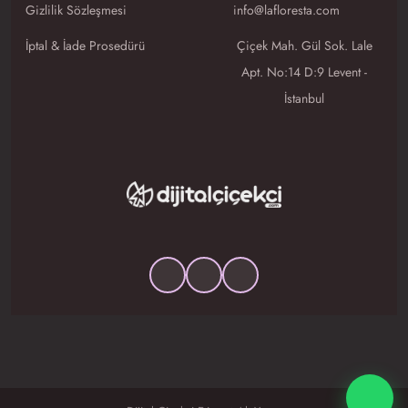
Gizlilik Sözleşmesi
info@lafloresta.com
İptal & İade Prosedürü
Çiçek Mah. Gül Sok. Lale
Apt. No:14 D:9 Levent -
İstanbul