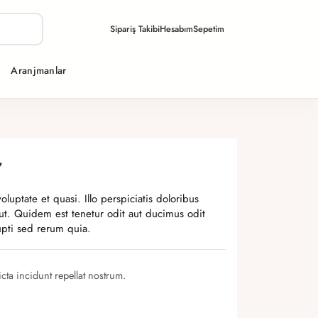
Sipariş Takibi
Hesabım
Sepetim
Aranjmanlar
r
oluptate et quasi. Illo perspiciatis doloribus
 ut. Quidem est tenetur odit aut ducimus odit
upti sed rerum quia.
cta incidunt repellat nostrum.