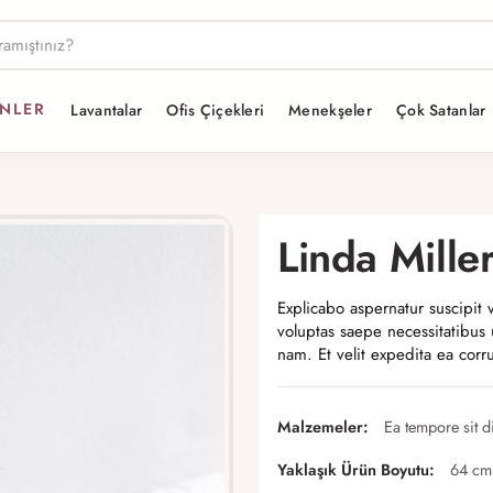
ÜNLER
Lavantalar
Ofis Çiçekleri
Menekşeler
Çok Satanlar
Linda Mille
Explicabo aspernatur suscipit v
voluptas saepe necessitatibus
nam. Et velit expedita ea corr
Malzemeler:
Ea tempore sit di
Yaklaşık Ürün Boyutu:
64 cm