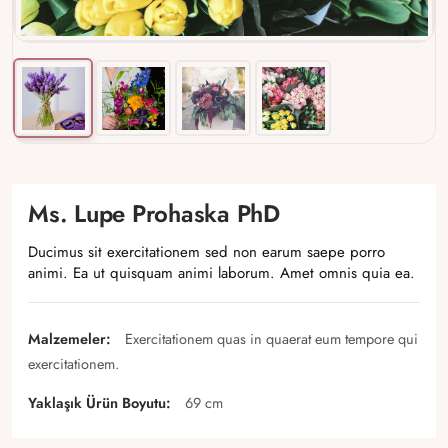
Ms. Lupe Prohaska PhD
Ducimus sit exercitationem sed non earum saepe porro
animi. Ea ut quisquam animi laborum. Amet omnis quia ea.
Malzemeler:
Exercitationem quas in quaerat eum tempore qui
exercitationem.
Yaklaşık Ürün Boyutu:
69 cm